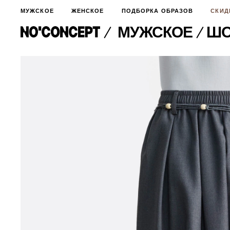
МУЖСКОЕ
ЖЕНСКОЕ
ПОДБОРКА ОБРАЗОВ
СКИД
МУЖСКОЕ
​Ш
МУЖСКОЕ
НОВИНКИ
ЖЕНСКОЕ
ДЛЯ ОСОБОГО СЛУЧАЯ
НОВИНКИ
ПОДБОРКА ОБРАЗОВ
ФУТБОЛКИ И ЛОНГСЛИВЫ
БРЮКИ И ДЖИНСЫ
СКИДКИ
ШОРТЫ
ПИДЖАКИ И РУБАШКИ
ПОДАРКИ
БРЮКИ И ДЖИНСЫ
ХУДИ И СВИТШОТЫ
ПИДЖАКИ И РУБАШКИ
ВЕРХНЯЯ ОДЕЖДА
ХУДИ И СВИТШОТЫ
СМОТРЕТЬ ВСЕ
АКСЕССУАРЫ
ВЕРХНЯЯ ОДЕЖДА
СВИТЕРА И КАРДИГАНЫ
СМОТРЕТЬ ВСЕ