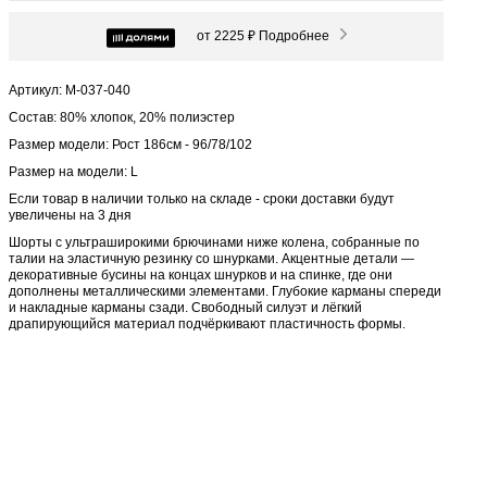
от 2225 ₽
Подробнее
Артикул: М-037-040
Состав: 80% хлопок, 20% полиэстер
Размер модели: Рост 186см - 96/78/102
Размер на модели: L
Если товар в наличии только на складе - сроки доставки будут
увеличены на 3 дня
Шорты с ультраширокими брючинами ниже колена, собранные по
талии на эластичную резинку со шнурками. Акцентные детали —
декоративные бусины на концах шнурков и на спинке, где они
дополнены металлическими элементами. Глубокие карманы спереди
и накладные карманы сзади. Свободный силуэт и лёгкий
драпирующийся материал подчёркивают пластичность формы.