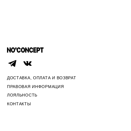
СВИТЕРА И КАРДИГАНЫ
ПО СТОИМОСТИ
СМОТРЕТЬ ВСЕ
ДОСТАВКА, ОПЛАТА И ВОЗВРАТ
ПРАВОВАЯ ИНФОРМАЦИЯ
ЛОЯЛЬНОСТЬ
КОНТАКТЫ
ОПЛАТА И ВОЗВРАТ
ПРАВОВАЯ ИНФОРМАЦИЯ
КОНТАКТЫ