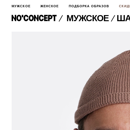
МУЖСКОЕ
ЖЕНСКОЕ
ПОДБОРКА ОБРАЗОВ
СКИД
МУЖСКОЕ
​Ш
МУЖСКОЕ
НОВИНКИ
ЖЕНСКОЕ
ДЛЯ ОСОБОГО СЛУЧАЯ
НОВИНКИ
ПОДБОРКА ОБРАЗОВ
ФУТБОЛКИ И ЛОНГСЛИВЫ
БРЮКИ И ДЖИНСЫ
СКИДКИ
ШОРТЫ
ПИДЖАКИ И РУБАШКИ
ПОДАРКИ
БРЮКИ И ДЖИНСЫ
ХУДИ И СВИТШОТЫ
ПИДЖАКИ И РУБАШКИ
ВЕРХНЯЯ ОДЕЖДА
ХУДИ И СВИТШОТЫ
СМОТРЕТЬ ВСЕ
АКСЕССУАРЫ
ВЕРХНЯЯ ОДЕЖДА
СВИТЕРА И КАРДИГАНЫ
СМОТРЕТЬ ВСЕ